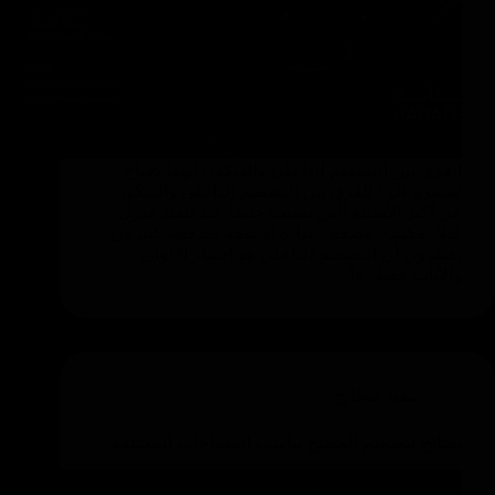
الفرق بين التصميم الداخلي والديكور: أيهما تحتاج
لمشروعك؟ الفرق بين التصميم الداخلي والديكور
من أكثر الأسئلة التي تسبب خلطاً عند تنفيذ منزل،
فيلا، مكتب، مطعم، عيادة أو شقة فندقية، كثيرون
يعتقدون أن التصميم الداخلي هو اختيار الألوان
والأثاث فقط، وأن…
تنفيذ مطابخ
نصائح لتصميم المطبخ تناسب المساحات المختلفة