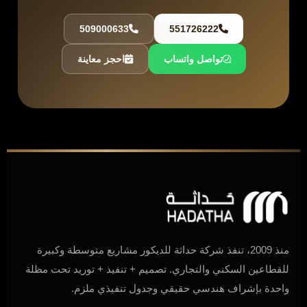
509000633
551726222
تواصل واتساب
احجز معاينة
منذ 2009، تنفذ شركة حداثة للديكور مشاريع متوسطة وكبيرة
للقطاعين السكني والتجاري. تصميم + تنفيذ + توريد تحت مظلة
واحدة بإشراف هندسي حقيقي وجدول تنفيذي ملزم.