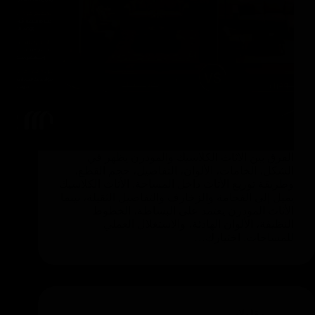
الفرق بين الاثاث الكلاسيك والمودرن يظهر في
الشكل، الخامات، الألوان، التفاصيل، حجم القطع،
وطريقة توزيع الأثاث داخل المساحة. الأثاث الكلاسيك
يميل إلى الفخامة والزخارف والتفاصيل الثقيلة، بينما
الأثاث المودرن يعتمد على البساطة، الخطوط
النظيفة، الألوان الهادئة، والاستغلال العملي
للمساحات. اختيارك…
مقاولات