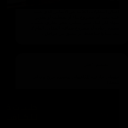
أعمال المقاولات العامة هي الأساس الذي يعتمد
عليه تنفيذ أي مشروع بناء أو تشطيب أو تطوير،
سواء كان فيلا، مبنى سكني، محل تجاري، مكتب،
مطعم، عيادة أو مشروع ضيافة، المقاول العام لا
ينفذ بنداً واحداً فقط، بل ينسق بين مراحل…
تصميم داخلي
جلسات خارجية للكافيهات بتصميم مريح وجذاب
للعملاء