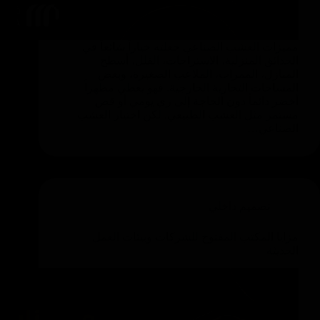
مميزات العشب الصناعي جعلته خياراً شائعاً في
الحدائق المنزلية، الاستراحات، الفلل، أسطح
المنازل، الممرات، الملاعب الصغيرة، وبعض
المساحات التجارية الخارجية. فهو يعطي مظهراً
أخضر دائماً دون الحاجة إلى ري يومي أو قص
مستمر مثل العشب الطبيعي. لكن اختيار العشب
الصناعي…
تصميم داخلي
مزايا المكتب المفتوح للشركات وبيئات العمل
الحديثة