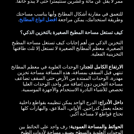
ممر لا يقل عن مائة وعشرين سنتيمتراً حتى لا يبدو خانقاً.
للتعمق في مقارنة أشكال المطابخ وأيها يناسب مساحتك
وطريقة استخدامك، يمكن مراجعة
افضل انواع المطابخ
.
كيف تستغل مساحة المطبخ الصغيرة بالتخزين الذكي؟
التخزين الذكي من أهم إجابات كيف تستغل مساحة المطبخ
الصغيرة، معظم المطابخ الصغيرة لا تستغل إلا ثلث طاقتها
التخزينية الفعلية.
الارتفاع الكامل للجدار:
الوحدات العلوية في معظم المطابخ
تنتهي قبل السقف بمسافة، هذه المسافة مساحة تخزين
مهدرة، الوحدات الممتدة من الأرض حتى السقف تضاعف
مساحة التخزين دون إضافة متر واحد، الوحدات العليا
تخصص للأشياء النادرة الاستخدام والأجهزة الموسمية.
داخل الأدراج:
الدرج الواحد يمكن تنظيمه بقواطع داخلية
تجعله يعمل كدراجين. الأواني، الملاعق، والبهارات كلها
تحتاج قواطع لا مساحة أكبر.
الحوائط والمساحة العمودية:
رف واحد على الحائط بين
الوحدات العلوية والسطح يضيف مساحة لأدوات الطبخ