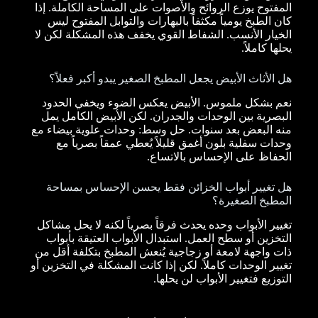
المفتوح يوزع الروائح والأصوات على المساحة الكاملة. إذا
كان الطبخ يومياً مكثفاً بالبهارات والتوابل المفتوح ليس
الخيار الأنسب. الشفاط القوي يخفف هذه المشكلة لكن لا
يحلها كاملاً.
هل الأثاث الأبيض يجعل المطبخ الصغير يبدو أكبر فعلاً؟
نعم بشكل ملموس. الأبيض يعكس الضوء ويخفي الحدود
البصرية بين الوحدات والجدران. لكن الأبيض الكامل يمل
منه البعض بعد سنوات. حل وسط: وحدات علوية بيضاء مع
وحدات سفلية بلون أغمق قليلاً يُعطي عمقاً بصرياً مع
الحفاظ على الإحساس بالاتساع.
هل تغيير أبواب الخزائن فقط يحسن الإحساس بمساحة
المطبخ الصغيرة؟
تغيير الأبواب وحده يحدث فرقاً بصرياً لكنه لا يحل مشاكل
التخزين أو سطح العمل. استبدال الأبواب العتيقة بأبواب
ذات واجهة لامعة أو زجاجية يُنعش المطبخ بتكلفة أقل من
تغيير الوحدات كاملاً. لكن إذا كانت المشكلة في التخزين أو
التوزيع فتغيير الأبواب لن يحلها.