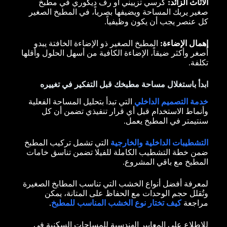
الأثاث الزائد:
كرسي تزييني أو رف ديكوري في مطبخ
صغير يربك المساحة ويضيفها بصرياً، في المطبخ الصغير
كل عنصر يجب أن يكون وظيفياً.
إهمال الإضاءة:
المطبخ الصغير ذو الإضاءة الخافتة يبدو
أصغر وأكثر ضيقاً، الإضاءة الكافية من أسهل الحلول وأقلها
تكلفة.
ابدأ باستغلال مساحة مطبخك قبل التفكير في تغييره
خدمة التصميم الداخلي
التي تبدأ بتحليل المساحة الفعلية
وأنماط الاستخدام قبل أي قرار تنفيذي تضمن أن كل
سنتيمتر في المطبخ يعمل.
التشطيبات الداخلية والخارجية
التي تشمل تركيب المطبخ
ضمن خطة التشطيب الكاملة للفيلا تضمن تناسق خامات
المطبخ مع باقي المشروع.
لمعرفة أفضل أنواع الخشب التي تناسب المطابخ الصغيرة
وتُقلل حجم الوحدات مع الحفاظ على المتانة، يمكن
مراجعة
كيف تختار نوع الخشب المناسب للمطبخ
.
للاطلاع على المعايير الهندسية للمساحات السكنية في