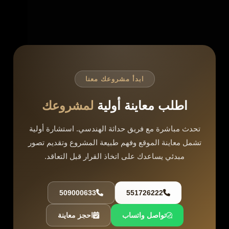
يُترك الحوش كمساحة مؤجلة بلا قرار واضح. النتيجة
أن جزءاً كبيراً من الأرض، قد يصل إلى ثلث المساحة،
يظل غير…
ahmed elgamal
مايو 19, 2026
ابدأ مشروعك معنا
اطلب معاينة أولية
لمشروعك
تحدث مباشرة مع فريق حداثة الهندسي. استشارة أولية
تشمل معاينة الموقع وفهم طبيعة المشروع وتقديم تصور
مبدئي يساعدك على اتخاذ القرار قبل التعاقد.
509000633
551726222
تواصل واتساب
احجز معاينة