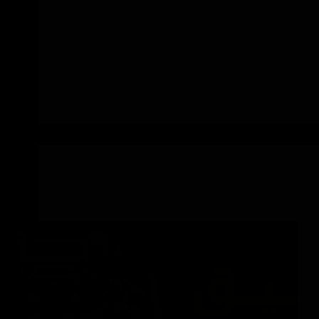
مميزات العشب الصناعي جعلته خياراً شائعاً في
الحدائق المنزلية، الاستراحات، الفلل، أسطح
المنازل، الممرات، الملاعب الصغيرة، وبعض
المساحات التجارية الخارجية. فهو يعطي مظهراً
أخضر دائماً دون الحاجة إلى ري يومي أو قص
مستمر مثل العشب الطبيعي. لكن اختيار العشب
الصناعي…
SaMarSaQr
يوليو 18, 2026
تنسيق الحدائق وتنفيذها
تنسيق حدائق استراحات