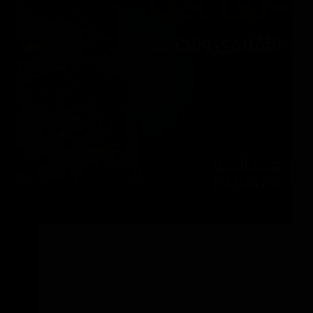
الفرق بين تنسيق الحدائق التقليدي والحديث ليس
مجرد فرق في الشكل والمظهر. هو فرق في فلسفة
التعامل مع المساحة الخارجية والنباتات والمياه
والصيانة. صاحب الفيلا الذي يختار أسلوب تنسيق بناءً
على ما يراه في صور المعارض يكتشف بعد موسم
صيف…
SaMarSaQr
مايو 23, 2026