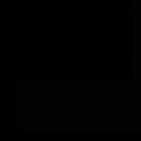
تنسيق حدائق استراحات يختلف عن تنسيق حدائق
الفلل لأن الاستراحة تستخدم بكثافة أعلى في
العطلات والمناسبات وأحياناً للإيجار، لذلك لا يكفي
أن تكون الحديقة جميلة فقط بل يجب أن تكون
عملية، سهلة الصيانة، آمنة، وتتحمل الاستخدام
المتكرر. الحديقة الناجحة في…
SaMarSaQr
يونيو 21, 2026