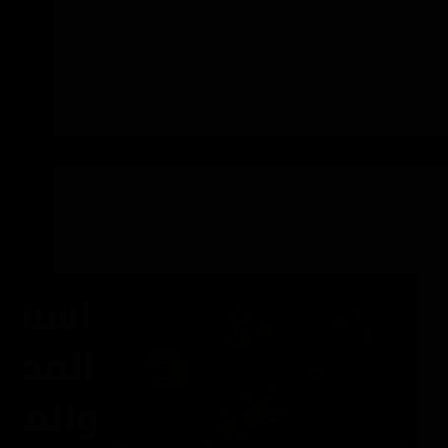
انطباع العميل عن المكان قبل أن يدخل أو يرى
القائمة، الواجهة الناجحة توضح نوع المطعم وهويته
ومستوى تجربته من النظرة الأولى، وتساعد العميل
على فهم هل المكان مناسب للعائلات، الشباب،
الوجبات السريعة،…
SaMarSaQr
يونيو 21, 2026
الفيت أوت التجاري
اسس تصميم المطاعم والمقاهي