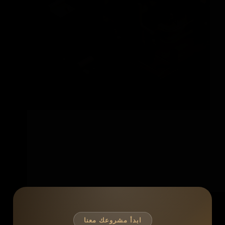
اسس تصميم المطاعم والمقاهي أوسع بكثير من
اختيار الألوان وشراء الأثاث. الضيف يدخل بحواسه
الخمس قبل أن يرى القائمة. يشعر بدرجة الحرارة،
يسمع مستوى الضجيج، يرى الإضاءة والألوان،
ويلمس الكرسي الذي يجلس عليه. كل هذه التفاصيل
قرارات تصميم لا صدفة.…
ahmed elgamal
مايو 19, 2026
ابدأ مشروعك معنا