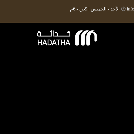
inf
الأحد - الخميس | 9ص - 6م