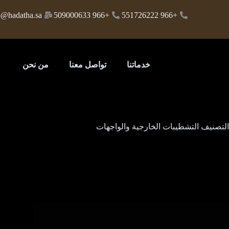
o@hadatha.sa
+966 509000633
+966 551726222
خدماتنا
تواصل معنا
من نحن
التصنيف
التشطيبات الخارجية والواجهات
التشطيبات الخارجية والواجهات