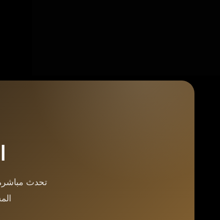
كيف تحمي واجهة المبنى من المناخ السعودي
سؤال لا يطرحه أصحاب المباني إلا بعد أن يروا
الواجهة تتشقق أو تتقشر أو تتغير ألوانها بعد سنوات
قليلة من التنفيذ. المناخ السعودي من أقسى
البيئات على مواد البناء. حرارة تتجاوز خمسين
درجة…
SaMarSaQr
مايو 23, 2026
ا
تحدث مباشرة 
الم