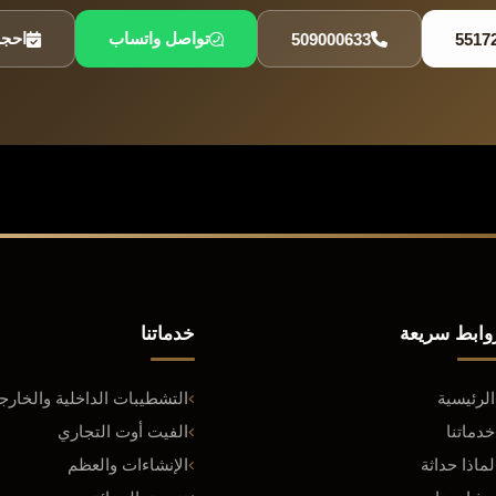
تواصل واتساب
احجز
509000633
5517
وابط سريعة
خدماتنا
الرئيسية
التشطيبات الداخلية والخارج
خدماتنا
الفيت أوت التجاري
لماذا حداثة
الإنشاءات والعظم