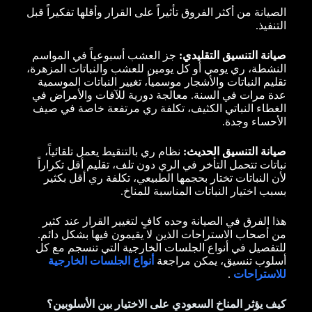
الصيانة من أكثر الفروق تأثيراً على القرار وأقلها تفكيراً قبل
التنفيذ.
صيانة التنسيق التقليدي:
جز العشب أسبوعياً في المواسم
النشطة، ري يومي أو كل يومين للعشب والنباتات المزهرة،
تقليم النباتات والأشجار موسمياً، تغيير النباتات الموسمية
عدة مرات في السنة. معالجة دورية للآفات والأمراض في
الغطاء النباتي الكثيف، تكلفة ري مرتفعة خاصة في صيف
الأحساء وجدة.
صيانة التنسيق الحديث:
نظام ري بالتنقيط يعمل تلقائياً،
نباتات تتحمل التأخر في الري دون تلف، تقليم أقل تكراراً
لأن النباتات تختار بحجمها الطبيعي، تكلفة ري أقل بكثير
بسبب اختيار النباتات المناسبة للمناخ.
هذا الفرق في الصيانة وحده كافٍ لتغيير القرار عند كثير
من أصحاب الاستراحات الذين لا يقيمون فيها بشكل دائم.
للتفصيل في أنواع الجلسات الخارجية التي تنسجم مع كل
أسلوب تنسيق، يمكن مراجعة
أنواع الجلسات الخارجية
للاستراحات
.
كيف يؤثر المناخ السعودي على الاختيار بين الأسلوبين؟