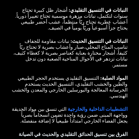
النباتات في التنسيق التقليدي:
أشجار ظل كبيرة تحتاج
سنوات لتكتمل، نباتات مزهرة موسمية تحتاج تغييراً دورياً.
أعشاب عطرية تحتاج ريّاً منتظماً، عشب أخضر طبيعي
يحتاج جزاً أسبوعياً وريّاً يومياً في الصيف.
النباتات في التنسيق الحديث:
نباتات مقاومة للجفاف
تناسب المناخ المحلي،صبار وأعشاب بصرية لا تحتاج ريّاً
كثيفاً، أشجار مختارة بعناية كعناصر بصرية لا كغطاء كثيف،
نباتات تزدهر في الأحوال المناخية الصعبة دون تدخل
مستمر.
المواد الصلبة:
التنسيق التقليدي يستخدم الحجر الطبيعي
والطين والخشب التقليدي، التنسيق الحديث يستخدم
الخرسانة المعالجة والبورسلين الخارجي والمعدن والخشب
الهندسي.
التشطيبات الداخلية والخارجية
التي تنسق بين مواد الحديقة
وواجهة المبنى ضمن رؤية واحدة تضمن انسجاماً بصرياً
يجعل الفضاء الخارجي امتداداً طبيعياً لا إضافة منفصلة.
الفرق بين تنسيق الحدائق التقليدي والحديث في الصيانة