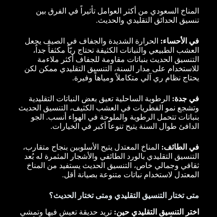
المناخ السعودي من أكثر العوامل تأثيراً في الفرق بين
تنسيق الحدائق التقليدي والحديث.
في الأحساء:
الحرارة الشديدة والجفاف في الصيف يجعل
العشب الطبيعي والنباتات الكثيفة تحتاج ريّاً مكثفاً جداً،
التنسيق الحديث بنباتات مقاومة للجفاف أكثر ملاءمة
للاستخدام على مدار السنة، التنسيق التقليدي ممكن لكن
يحتاج نظام ري آلي متكاملاً ومياهاً وفيرة.
في جدة:
الرطوبة الساحلية تعيق بعض النباتات التقليدية
وتشجع نمو الفطريات في العشب الكثيف، التنسيق الحديث
بنباتات تتحمل الرطوبة والملوحة في الهواء أنسب. الجو
الدافئ طوال السنة يتيح تنوعاً أكبر في الخيارات.
في الطائف:
المناخ المعتدل يتيح الأسلوبين بنجاح متقارب،
التنسيق التقليدي بالورد الطائفي والأشجار المثمرة له بُعد
ثقافي وجمالي خاص، التنسيق الحديث يستفيد من المناخ
المعتدل لاستخدام نباتات متنوعة بصيانة أقل.
متى تختار التنسيق التقليدي ومتى تختار الحديث؟
اختر التنسيق التقليدي حين:
تريد حديقة تعيش فيها وتمشي