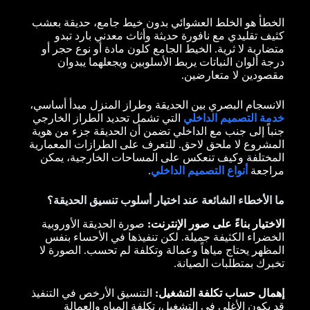
الخطأ هو الخلط العشوائي بدون خيط جامع، حديقة بعشب
كثيف تقليدي مع نافورة حديثة وأثاث معدني بارد تبدو
متضاربة لا ثرية. الخيط الجامع كلون مادة أو نوع حجر أو
درجة ألوان النباتات يربط الأسلوبين ويجعلهما يبدوان
مقصودين لا متعارضين.
الانسجام البصري بين الحديقة وطراز المنزل مبدأ أساسي،
خدمة التصميم الداخلي
التي تشمل تحديد الطراز الخارجي
جنباً إلى جنب مع الداخلي تضمن أن الحديقة جزء من هوية
المشروع لا ملحق لاحق. للتعرف على الطرازات المعمارية
المختلفة وكيف تنعكس على المساحات الخارجية، يمكن
مراجعة
أنواع التصميم الداخلي
.
ما الأخطاء الشائعة عند اختيار أسلوب تنسيق الحديقة؟
الاختيار بناءً على صور الإنترنت:
صورة الحديقة الأوروبية
الخضراء الكثيفة جميلة. لكن تنفيذها في الأحساء بنفس
المظهر يحتاج مياهاً وعمالة وتكلفة لم تحسب. الصورة لا
تخبرك بمتطلبات الصيانة.
إهمال حساب تكلفة التشغيل:
التنسيق الأرخص في التنفيذ
قد يكون الأغلى في التشغيل، تكلفة المياه والعمالة