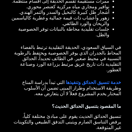
ممرات مستقيمة تقسم الحديقة إلى أقسام منتظمة.
نوافير ومجاري مياه مركزية كعنصر محوري.
أشجار ظل كبيرة كالنخيل والسدر والتمر الهندي.
زهور وأعشاب ذات قيمة جمالية وعطرية كالياسمين
والريحان والورد الطائفي.
جلسات تقليدية محاطة بالنباتات توفر الخصوصية
والظل.
في السياق السعودي، الحديقة التقليدية ترتبط بالفضاء
المحاط بالجدران الذي يوفر الخصوصية ويحتفظ بالرطوبة
النسبية في محيط صغير. في الطائف تحديداً، الحدائق
التقليدية ذات تاريخ عريق مرتبط بزراعة الورد وصناعة
العطور.
خدمة تنسيق الحدائق وتنفيذها
التي تبدأ بدراسة المناخ
وطريقة الاستخدام وطراز المبنى تضمن أن الأسلوب
المختار يخدم المشروع فعلاً لا أن يتعارض معه.
ما المقصود بتنسيق الحدائق الحديث؟
تنسيق الحدائق الحديث يقوم على مبادئ مختلفة كلياً،
يرفض التناسق الصارم ويتبنى التدفق الطبيعي والتكوينات
غير المتوقعة.