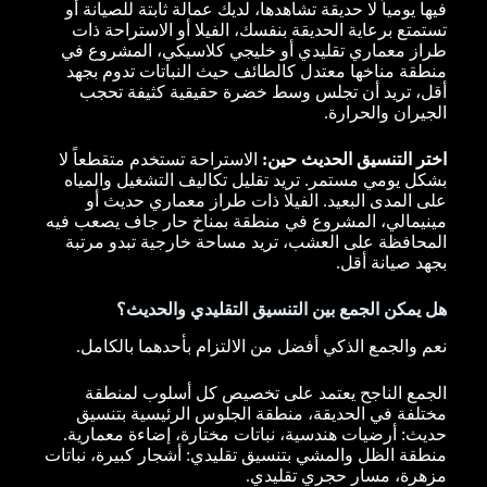
فيها يومياً لا حديقة تشاهدها، لديك عمالة ثابتة للصيانة أو
تستمتع برعاية الحديقة بنفسك، الفيلا أو الاستراحة ذات
طراز معماري تقليدي أو خليجي كلاسيكي، المشروع في
منطقة مناخها معتدل كالطائف حيث النباتات تدوم بجهد
أقل، تريد أن تجلس وسط خضرة حقيقية كثيفة تحجب
الجيران والحرارة.
اختر التنسيق الحديث حين:
الاستراحة تستخدم متقطعاً لا
بشكل يومي مستمر. تريد تقليل تكاليف التشغيل والمياه
على المدى البعيد. الفيلا ذات طراز معماري حديث أو
مينيمالي، المشروع في منطقة بمناخ حار جاف يصعب فيه
المحافظة على العشب، تريد مساحة خارجية تبدو مرتبة
بجهد صيانة أقل.
هل يمكن الجمع بين التنسيق التقليدي والحديث؟
نعم والجمع الذكي أفضل من الالتزام بأحدهما بالكامل.
الجمع الناجح يعتمد على تخصيص كل أسلوب لمنطقة
مختلفة في الحديقة، منطقة الجلوس الرئيسية بتنسيق
حديث: أرضيات هندسية، نباتات مختارة، إضاءة معمارية.
منطقة الظل والمشي بتنسيق تقليدي: أشجار كبيرة، نباتات
مزهرة، مسار حجري تقليدي.