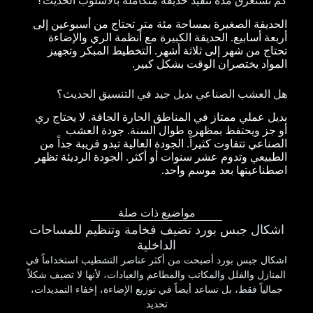
كم تستغرق مدة تنفيذ حديقة متكاملة بالأسلوب الحديث؟
الحديقة الصغيرة بمساحة مئة متر تحتاج من أسبوعين إلى
أربعة أسابيع. الحديقة الكبيرة مع أنظمة الري والإضاءة
تحتاج من شهر إلى ثلاثة أشهر. التخطيط المبكر وتجهيز
المواد يختصران الوقت بشكل كبير.
هل العشب الصناعي بديل جيد في التنسيق الحديث؟
بديل عملي ممتاز في المناطق الحارة الجافة. لا يحتاج ري
أو جز ويحتفظ بمظهره طوال السنة. جودة العشب
الصناعي تتفاوت كثيراً. الجودة العالية تبدو قريبة جداً من
الطبيعي وتدوم عشر سنوات أو أكثر. الجودة الرديئة تظهر
اصطناعيتها بعد موسم واحد.
مواضيع ذات صلة
اشكال جبس بورد تضيف فخامة وتنظيم للمساحات
الداخلية
اشكال جبس بورد أصبحت من أكثر عناصر التشطيب استخداماً في
المنازل والفلل والمكاتب والمطاعم والعيادات، لأنها لا تضيف شكلاً
جمالياً فقط، بل تساعد أيضاً في توزيع الإضاءة، إخفاء التمديدات،
تحديد