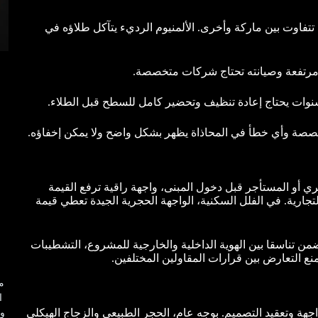
تتفاوت بين ماركة وأخرى. الألمنيوم الرديء يتآكل طلاؤه في
 مرتفعة وصيانته تحتاج شركات متخصصة.
د سنوات يحتاج إعادة تنظيف وتحضير كامل للسطح قبل الطلاء.
خصصة وأي خطأ في المحاذاة يظهر بشكل واضح ولا يمكن إخفاؤه.
تري أو المستأجر قبل دخول المبنى، واجهة راقية ترفع القيمة
ارية. في الفلل السكنية، الواجهة الحجرية الجيدة تعطي قيمة
ن تناسقا بين الهوية الداخلية والخارجية للمشروع، التشطيبات
منع التعارض بين قرارات المقاولين المختلفين.
م
ا
جهة وتعقيد التصميم. بوجه عام، الحجر الطبيعي والزجاج الهيكلي
وب