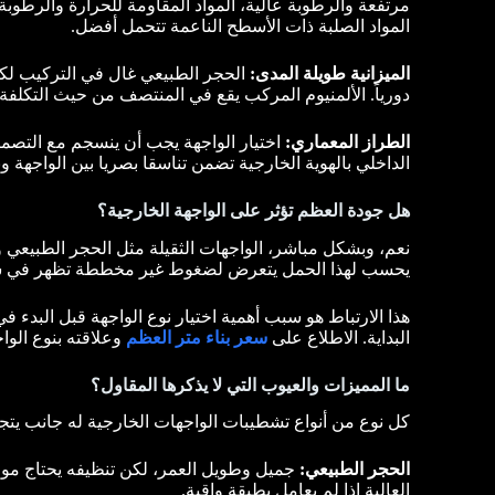
مرتفعة والرطوبة عالية، المواد المقاومة للحرارة والرطوبة 
المواد الصلبة ذات الأسطح الناعمة تتحمل أفضل.
الميزانية طويلة المدى:
الحجر الطبيعي غال في التركيب لكنه 
دورياً. الألمنيوم المركب يقع في المنتصف من حيث التكلفة 
الطراز المعماري:
اختيار الواجهة يجب أن ينسجم مع التصم
الداخلي بالهوية الخارجية تضمن تناسقا بصريا بين الواجهة 
هل جودة العظم تؤثر على الواجهة الخارجية؟
نعم، وبشكل مباشر، الواجهات الثقيلة مثل الحجر الطبيعي وا
يحسب لهذا الحمل يتعرض لضغوط غير مخططة تظهر في شك
هذا الارتباط هو سبب أهمية اختيار نوع الواجهة قبل البد
البداية. الاطلاع على
سعر بناء متر العظم
وعلاقته بنوع الوا
ما المميزات والعيوب التي لا يذكرها المقاول؟
كل نوع من أنواع تشطيبات الواجهات الخارجية له جانب يتجا
الحجر الطبيعي:
جميل وطويل العمر، لكن تنظيفه يحتاج موا
العالية إذا لم يعامل بطبقة واقية.