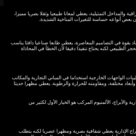
ة والمداخل التمثيلية، يعطي لمعانا طبيعيا وثقلا بصريا مميزا،
أن بعض أنواعه حساسة للتغيرات المناخية الشديدة.
عاد بقوة في التصاميم المعاصرة، يعطي طابعا صناعيا دافئا يناسب
جر الطبيعي لكنه يحتاج تنفيذا دقيقا لأن الخطأ في المحاذاة
ف بالـ ACM من أكثر أنواع تشطيبات الواجهات الخارجية استخداما في المباني التجارية والمكاتب
 وأبعاد مختلفة، ومقاومته للحرارة والرطوبة. يعطي مظهرا حديثا
أ
 والأبراج، الألمنيوم المركب هو الخيار الأول لكثير من
أبراج الإدارية يعطي شفافية بصرية ومظهرا عصريا لكنه يتطلب