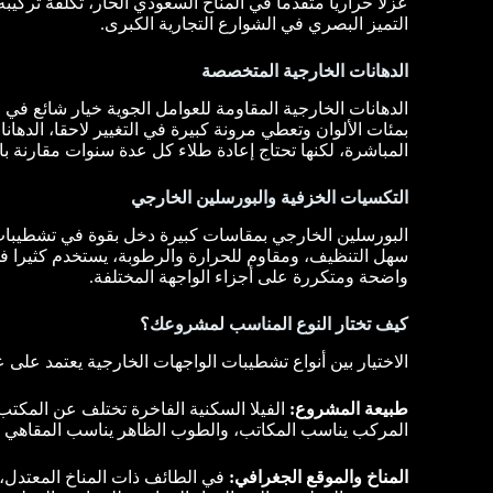
عزلا حراريا متقدما في المناخ السعودي الحار، تكلفة تركيبه
التميز البصري في الشوارع التجارية الكبرى.
الدهانات الخارجية المتخصصة
الدهانات الخارجية المقاومة للعوامل الجوية خيار شائع في
بمئات الألوان وتعطي مرونة كبيرة في التغيير لاحقا، الد
المباشرة، لكنها تحتاج إعادة طلاء كل عدة سنوات مقارنة با
التكسيات الخزفية والبورسلين الخارجي
البورسلين الخارجي بمقاسات كبيرة دخل بقوة في تشطيبات 
سهل التنظيف، ومقاوم للحرارة والرطوبة، يستخدم كثيرا في
واضحة ومتكررة على أجزاء الواجهة المختلفة.
كيف تختار النوع المناسب لمشروعك؟
الاختيار بين أنواع تشطيبات الواجهات الخارجية يعتمد على 
طبيعة المشروع:
الفيلا السكنية الفاخرة تختلف عن المكتب 
المركب يناسب المكاتب، والطوب الظاهر يناسب المقاهي وا
المناخ والموقع الجغرافي:
في الطائف ذات المناخ المعتدل،